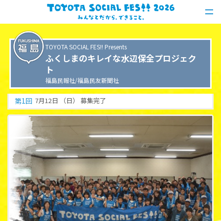
TOYOTA SOCIAL FES!! Presents
ふくしまのキレイな水辺保全プロジェク
ト
福島民報社/福島民友新聞社
第
1
回
7月12日 （日）
募集完了