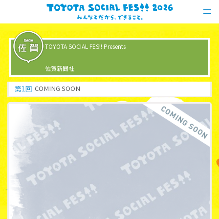
TOYOTA SOCIAL FES!! Presents
佐賀新聞社
第
1
回
COMING SOON