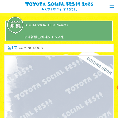
TOYOTA SOCIAL FES!! Presents
琉球新報社/沖縄タイムス社
第
1
回
COMING SOON