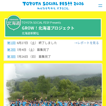
TOYOTA SOCIAL FES!! Presents
GROW！北海道プロジェクト
北海道新聞社
第
1
回
6月27日 （土）
終了しました
レポートを
見る
第
2
回
7月4日 （土）
募集完了
第
3
回
7月26日 （日）
募集完了